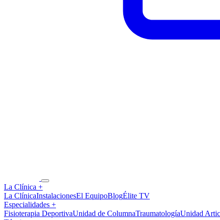
La Clínica
+
La Clínica
Instalaciones
El Equipo
Blog
Élite TV
Especialidades
+
Fisioterapia Deportiva
Unidad de Columna
Traumatología
Unidad Artic