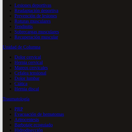
Lesiones deportivas
Readaptación deportiva
Prevención de lesiones
Roturas musculares
Tendinitis
Sobrecargas musculares
Recuperación muscular
Unidad de Columna
Dolor cervical
Hernia cervical
Mareos cervicales
Cefalea tensional
Dolor lumbar
Ciática
Hernia discal
Traumatología
PRP
Evacuación de hematomas
Artrocentesis
Barbotaje ecoguiado
Hidrodisección