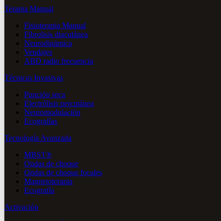
Terapia Manual
Fisioterapia Manual
Fibrolisis diacutánea
Neurodinámica
Vendajes
ABD radio frecuencia
Técnicas Invasivas
Punción seca
Electrólisis percutánea
Neuromodulación
Ecografías
Tecnología Avanzada
MBST®
Ondas de choque
Ondas de choque focales
Magnetoterapia
Ecografía
Activación