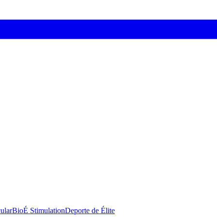
ular
BioÉ Stimulation
Deporte de Élite