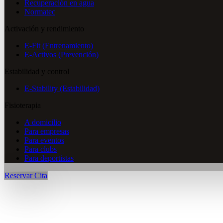
Recuperación en agua
Normatec
Activación y rendimiento
E-Fit (Entrenamiento)
E-Activos (Prevención)
Estabilidad y control
E-Stability (Estabilidad)
Fisioterapia
A domicilio
Para empresas
Para eventos
Para clubs
Para deportistas
Reservar Cita