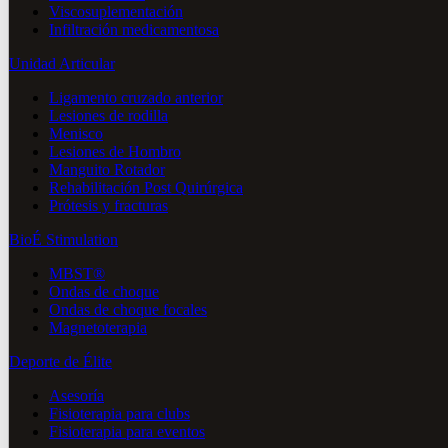
Viscosuplementación
Infiltración medicamentosa
Unidad Articular
Ligamento cruzado anterior
Lesiones de rodilla
Menisco
Lesiones de Hombro
Manguito Rotador
Rehabilitación Post Quirúrgica
Prótesis y fracturas
BioÉ Stimulation
MBST®
Ondas de choque
Ondas de choque focales
Magnetoterapia
Deporte de Élite
Asesoría
Fisioterapia para clubs
Fisioterapia para eventos