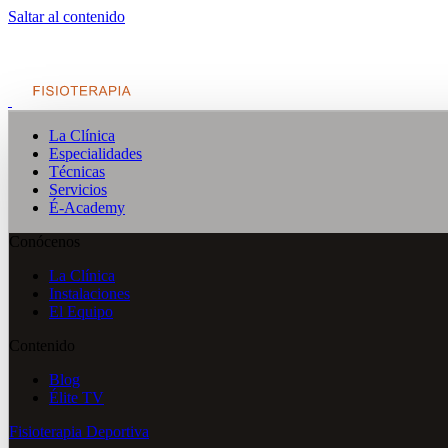
Saltar al contenido
La Clínica
Especialidades
Técnicas
Servicios
É-Academy
Conócenos
La Clínica
Instalaciones
El Equipo
Contenido
Blog
Élite TV
Fisioterapia Deportiva