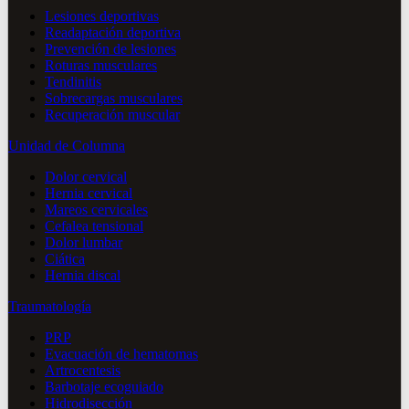
Lesiones deportivas
Readaptación deportiva
Prevención de lesiones
Roturas musculares
Tendinitis
Sobrecargas musculares
Recuperación muscular
Unidad de Columna
Dolor cervical
Hernia cervical
Mareos cervicales
Cefalea tensional
Dolor lumbar
Ciática
Hernia discal
Traumatología
PRP
Evacuación de hematomas
Artrocentesis
Barbotaje ecoguiado
Hidrodisección