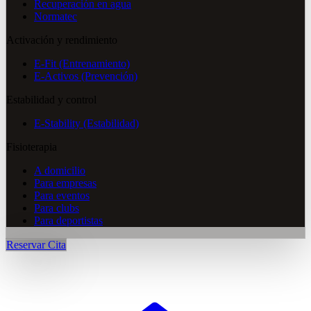
Recuperación en agua
Normatec
Activación y rendimiento
E-Fit (Entrenamiento)
E-Activos (Prevención)
Estabilidad y control
E-Stability (Estabilidad)
Fisioterapia
A domicilio
Para empresas
Para eventos
Para clubs
Para deportistas
Reservar Cita