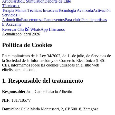
Articular
BioÉ Stimulation
Deporte de Élite
Técnicas
+
Terapia Manual
Técnicas Invasivas
Tecnología Avanzada
Activación
Servicios
+
A domicilio
Para empresas
Para eventos
Para clubs
Para deportistas
É-Academy
Reservar Cita
WhatsApp
Llámanos
Actualizado: abril 2026
Política de Cookies
En cumplimiento de la Ley 34/2002, de 11 de julio, de Servicios de
la Sociedad de la Información y de Comercio Electrónico (LSSI-
CE), informamos sobre las cookies utilizadas en el sitio web
elitefisioterapia.com.
1. Responsable del tratamiento
Responsable:
Juan Carlos Palacio Albertín
NIF:
18171857V
Domicilio:
Calle María Montessori, 2, CP 50018, Zaragoza