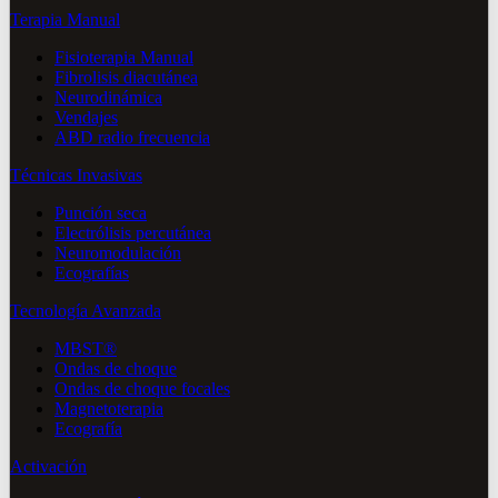
Terapia Manual
Fisioterapia Manual
Fibrolisis diacutánea
Neurodinámica
Vendajes
ABD radio frecuencia
Técnicas Invasivas
Punción seca
Electrólisis percutánea
Neuromodulación
Ecografías
Tecnología Avanzada
MBST®
Ondas de choque
Ondas de choque focales
Magnetoterapia
Ecografía
Activación