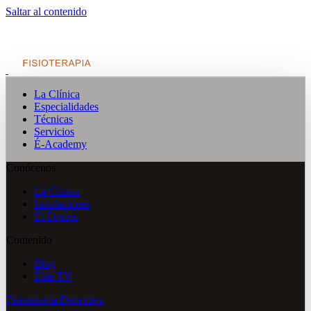
Saltar al contenido
La Clínica
Especialidades
Técnicas
Servicios
É-Academy
Conócenos
La Clínica
Instalaciones
El Equipo
Contenido
Blog
Élite TV
Fisioterapia Deportiva