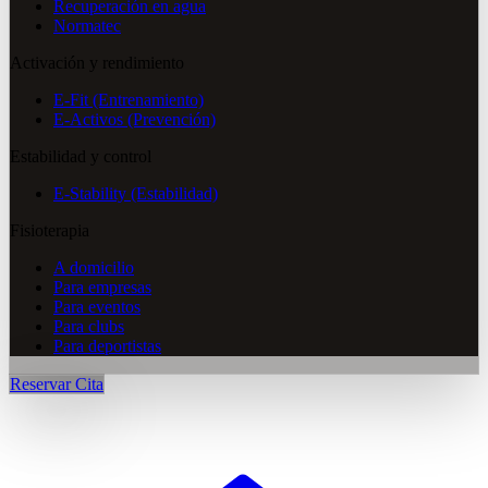
Recuperación en agua
Normatec
Activación y rendimiento
E-Fit (Entrenamiento)
E-Activos (Prevención)
Estabilidad y control
E-Stability (Estabilidad)
Fisioterapia
A domicilio
Para empresas
Para eventos
Para clubs
Para deportistas
Reservar Cita