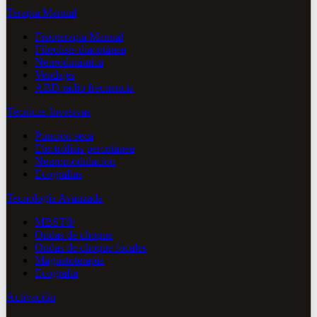
Terapia Manual
Fisioterapia Manual
Fibrolisis diacutánea
Neurodinámica
Vendajes
ABD radio frecuencia
Técnicas Invasivas
Punción seca
Electrólisis percutánea
Neuromodulación
Ecografías
Tecnología Avanzada
MBST®
Ondas de choque
Ondas de choque focales
Magnetoterapia
Ecografía
Activación