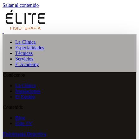
Saltar al contenido
La Clínica
Especialidades
Técnicas
Servicios
É-Academy
Conócenos
La Clínica
Instalaciones
El Equipo
Contenido
Blog
Élite TV
Fisioterapia Deportiva