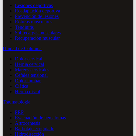
Lesiones deportivas
Readaptación deportiva
Prevención de lesiones
Roturas musculares
Tendinitis
Sobrecargas musculares
Recuperación muscular
Unidad de Columna
Dolor cervical
Hernia cervical
Mareos cervicales
Cefalea tensional
Dolor lumbar
Ciática
Hernia discal
Traumatología
PRP
Evacuación de hematomas
Artrocentesis
Barbotaje ecoguiado
Hidrodisección