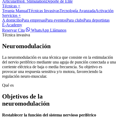
Articular
BioÉ Stimulation
Deporte de Élite
Técnicas
+
Terapia Manual
Técnicas Invasivas
Tecnología Avanzada
Activación
Servicios
+
A domicilio
Para empresas
Para eventos
Para clubs
Para deportistas
É-Academy
Reservar Cita
WhatsApp
Llámanos
Técnica invasiva
Neuromodulación
La neuromodulación es una técnica que consiste en la estimulación
del nervio periférico mediante una aguja de punción conectada a una
corriente eléctrica de baja o media frecuencia. Su objetivo es
provocar una respuesta sensitiva y/o motora, favoreciendo la
regulación neuro-muscular.
Qué es
Objetivos de la
neuromodulación
Restablecer la función del sistema nervioso periférico