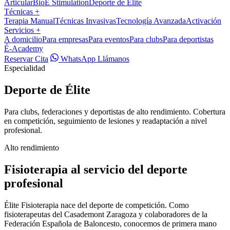
Articular
BioÉ Stimulation
Deporte de Élite
Técnicas
+
Terapia Manual
Técnicas Invasivas
Tecnología Avanzada
Activación
Servicios
+
A domicilio
Para empresas
Para eventos
Para clubs
Para deportistas
É-Academy
Reservar Cita
WhatsApp
Llámanos
Especialidad
Deporte de Élite
Para clubs, federaciones y deportistas de alto rendimiento. Cobertura
en competición, seguimiento de lesiones y readaptación a nivel
profesional.
Alto rendimiento
Fisioterapia al servicio del deporte
profesional
Élite Fisioterapia nace del deporte de competición. Como
fisioterapeutas del Casademont Zaragoza y colaboradores de la
Federación Española de Baloncesto, conocemos de primera mano