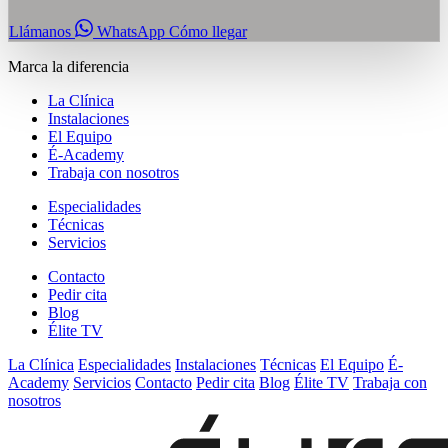
Llámanos
WhatsApp
Cómo llegar
Marca la diferencia
La Clínica
Instalaciones
El Equipo
É-Academy
Trabaja con nosotros
Especialidades
Técnicas
Servicios
Contacto
Pedir cita
Blog
Élite TV
La Clínica
Especialidades
Instalaciones
Técnicas
El Equipo
É-
Academy
Servicios
Contacto
Pedir cita
Blog
Élite TV
Trabaja con
nosotros