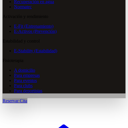
Recuperación en agua
Normatec
Activación y rendimiento
E-Fit (Entrenamiento)
E-Activos (Prevención)
Estabilidad y control
E-Stability (Estabilidad)
Fisioterapia
A domicilio
Para empresas
Para eventos
Para clubs
Para deportistas
Reservar Cita