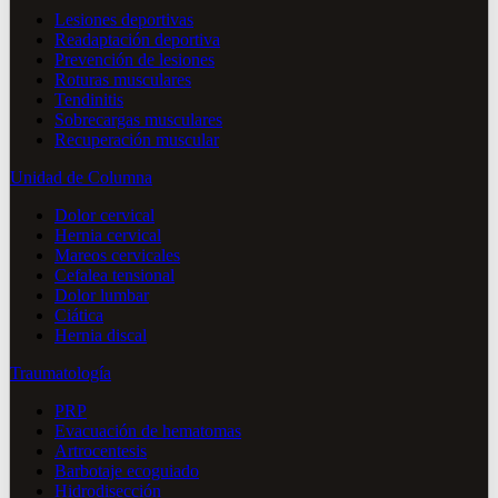
Lesiones deportivas
Readaptación deportiva
Prevención de lesiones
Roturas musculares
Tendinitis
Sobrecargas musculares
Recuperación muscular
Unidad de Columna
Dolor cervical
Hernia cervical
Mareos cervicales
Cefalea tensional
Dolor lumbar
Ciática
Hernia discal
Traumatología
PRP
Evacuación de hematomas
Artrocentesis
Barbotaje ecoguiado
Hidrodisección