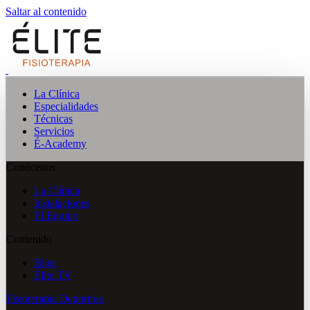
Saltar al contenido
La Clínica
Especialidades
Técnicas
Servicios
É-Academy
Conócenos
La Clínica
Instalaciones
El Equipo
Contenido
Blog
Élite TV
Fisioterapia Deportiva