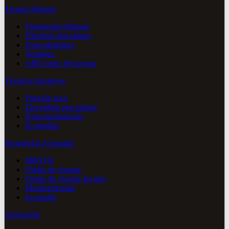
Terapia Manual
Fisioterapia Manual
Fibrolisis diacutánea
Neurodinámica
Vendajes
ABD radio frecuencia
Técnicas Invasivas
Punción seca
Electrólisis percutánea
Neuromodulación
Ecografías
Tecnología Avanzada
MBST®
Ondas de choque
Ondas de choque focales
Magnetoterapia
Ecografía
Activación