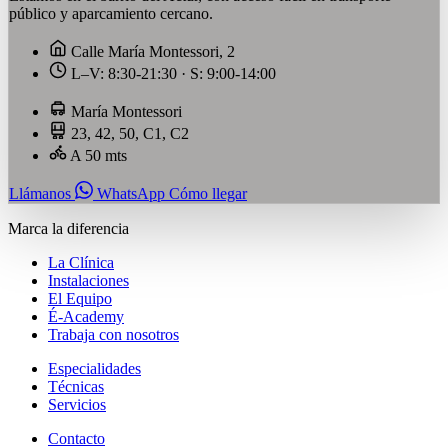
público y aparcamiento cercano.
Calle María Montessori, 2
L–V: 8:30-21:30 · S: 9:00-14:00
María Montessori
23, 42, 50, C1, C2
A 50 mts
Llámanos
WhatsApp
Cómo llegar
Marca la diferencia
La Clínica
Instalaciones
El Equipo
É-Academy
Trabaja con nosotros
Especialidades
Técnicas
Servicios
Contacto