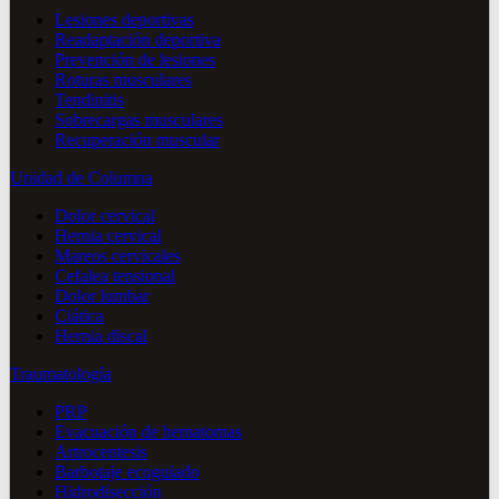
Lesiones deportivas
Readaptación deportiva
Prevención de lesiones
Roturas musculares
Tendinitis
Sobrecargas musculares
Recuperación muscular
Unidad de Columna
Dolor cervical
Hernia cervical
Mareos cervicales
Cefalea tensional
Dolor lumbar
Ciática
Hernia discal
Traumatología
PRP
Evacuación de hematomas
Artrocentesis
Barbotaje ecoguiado
Hidrodisección