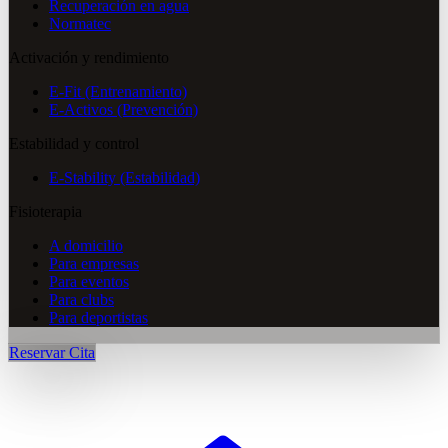
Recuperación en agua
Normatec
Activación y rendimiento
E-Fit (Entrenamiento)
E-Activos (Prevención)
Estabilidad y control
E-Stability (Estabilidad)
Fisioterapia
A domicilio
Para empresas
Para eventos
Para clubs
Para deportistas
Reservar Cita