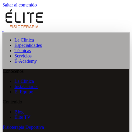
Saltar al contenido
La Clínica
Especialidades
Técnicas
Servicios
É-Academy
Conócenos
La Clínica
Instalaciones
El Equipo
Contenido
Blog
Élite TV
Fisioterapia Deportiva