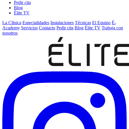
Pedir cita
Blog
Élite TV
La Clínica
Especialidades
Instalaciones
Técnicas
El Equipo
É-
Academy
Servicios
Contacto
Pedir cita
Blog
Élite TV
Trabaja con
nosotros