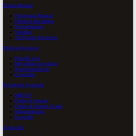
Terapia Manual
Fisioterapia Manual
Fibrolisis diacutánea
Neurodinámica
Vendajes
ABD radio frecuencia
Técnicas Invasivas
Punción seca
Electrólisis percutánea
Neuromodulación
Ecografías
Tecnología Avanzada
MBST®
Ondas de choque
Ondas de choque focales
Magnetoterapia
Ecografía
Activación