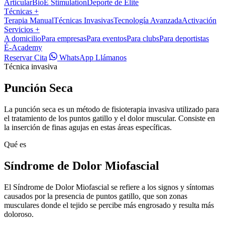
Articular
BioÉ Stimulation
Deporte de Élite
Técnicas
+
Terapia Manual
Técnicas Invasivas
Tecnología Avanzada
Activación
Servicios
+
A domicilio
Para empresas
Para eventos
Para clubs
Para deportistas
É-Academy
Reservar Cita
WhatsApp
Llámanos
Técnica invasiva
Punción Seca
La punción seca es un método de fisioterapia invasiva utilizado para
el tratamiento de los puntos gatillo y el dolor muscular. Consiste en
la inserción de finas agujas en estas áreas específicas.
Qué es
Síndrome de Dolor Miofascial
El Síndrome de Dolor Miofascial se refiere a los signos y síntomas
causados por la presencia de puntos gatillo, que son zonas
musculares donde el tejido se percibe más engrosado y resulta más
doloroso.