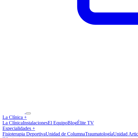
La Clínica
+
La Clínica
Instalaciones
El Equipo
Blog
Élite TV
Especialidades
+
Fisioterapia Deportiva
Unidad de Columna
Traumatología
Unidad Artic