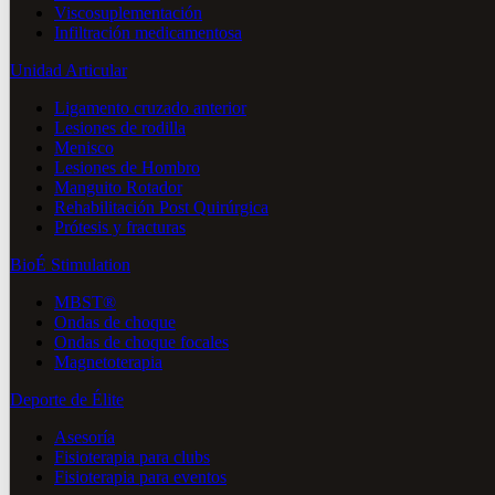
Viscosuplementación
Infiltración medicamentosa
Unidad Articular
Ligamento cruzado anterior
Lesiones de rodilla
Menisco
Lesiones de Hombro
Manguito Rotador
Rehabilitación Post Quirúrgica
Prótesis y fracturas
BioÉ Stimulation
MBST®
Ondas de choque
Ondas de choque focales
Magnetoterapia
Deporte de Élite
Asesoría
Fisioterapia para clubs
Fisioterapia para eventos