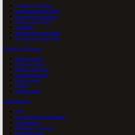
Lesiones deportivas
Readaptación deportiva
Prevención de lesiones
Roturas musculares
Tendinitis
Sobrecargas musculares
Recuperación muscular
Unidad de Columna
Dolor cervical
Hernia cervical
Mareos cervicales
Cefalea tensional
Dolor lumbar
Ciática
Hernia discal
Traumatología
PRP
Evacuación de hematomas
Artrocentesis
Barbotaje ecoguiado
Hidrodisección