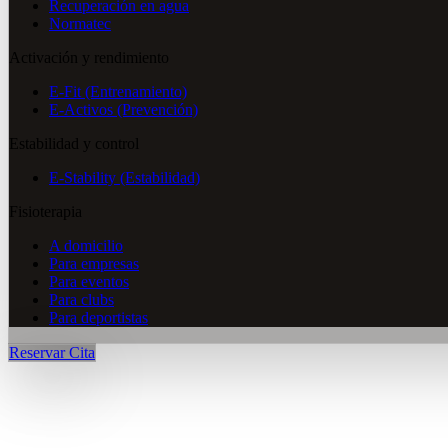
Recuperación en agua
Normatec
Activación y rendimiento
E-Fit (Entrenamiento)
E-Activos (Prevención)
Estabilidad y control
E-Stability (Estabilidad)
Fisioterapia
A domicilio
Para empresas
Para eventos
Para clubs
Para deportistas
Reservar Cita