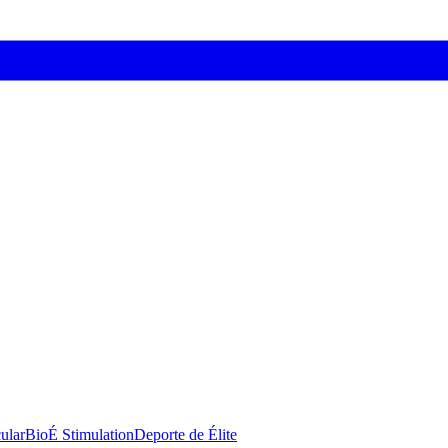
ular
BioÉ Stimulation
Deporte de Élite