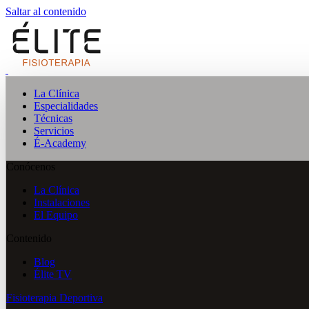
Saltar al contenido
La Clínica
Especialidades
Técnicas
Servicios
É-Academy
Conócenos
La Clínica
Instalaciones
El Equipo
Contenido
Blog
Élite TV
Fisioterapia Deportiva