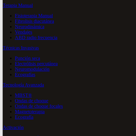
Terapia Manual
Fisioterapia Manual
Fibrolisis diacutánea
Neurodinámica
Vendajes
ABD radio frecuencia
Técnicas Invasivas
Punción seca
Electrólisis percutánea
Neuromodulación
Ecografías
Tecnología Avanzada
MBST®
Ondas de choque
Ondas de choque focales
Magnetoterapia
Ecografía
Activación