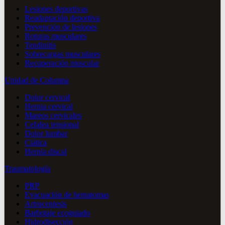
Lesiones deportivas
Readaptación deportiva
Prevención de lesiones
Roturas musculares
Tendinitis
Sobrecargas musculares
Recuperación muscular
Unidad de Columna
Dolor cervical
Hernia cervical
Mareos cervicales
Cefalea tensional
Dolor lumbar
Ciática
Hernia discal
Traumatología
PRP
Evacuación de hematomas
Artrocentesis
Barbotaje ecoguiado
Hidrodisección