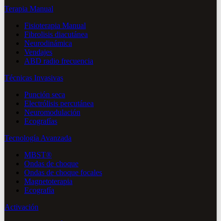
Terapia Manual
Fisioterapia Manual
Fibrolisis diacutánea
Neurodinámica
Vendajes
ABD radio frecuencia
Técnicas Invasivas
Punción seca
Electrólisis percutánea
Neuromodulación
Ecografías
Tecnología Avanzada
MBST®
Ondas de choque
Ondas de choque focales
Magnetoterapia
Ecografía
Activación