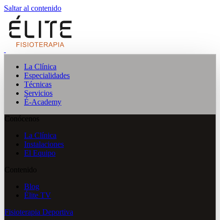
Saltar al contenido
La Clínica
Especialidades
Técnicas
Servicios
É-Academy
Conócenos
La Clínica
Instalaciones
El Equipo
Contenido
Blog
Élite TV
Fisioterapia Deportiva