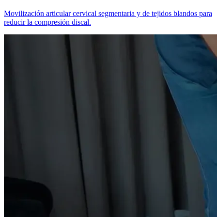
Movilización articular cervical segmentaria y de tejidos blandos para
reducir la compresión discal.