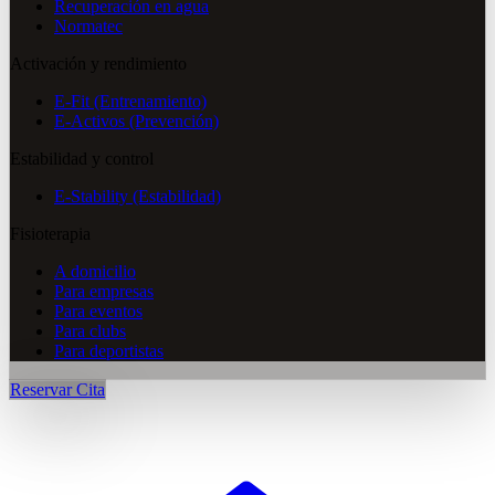
Recuperación en agua
Normatec
Activación y rendimiento
E-Fit (Entrenamiento)
E-Activos (Prevención)
Estabilidad y control
E-Stability (Estabilidad)
Fisioterapia
A domicilio
Para empresas
Para eventos
Para clubs
Para deportistas
Reservar Cita