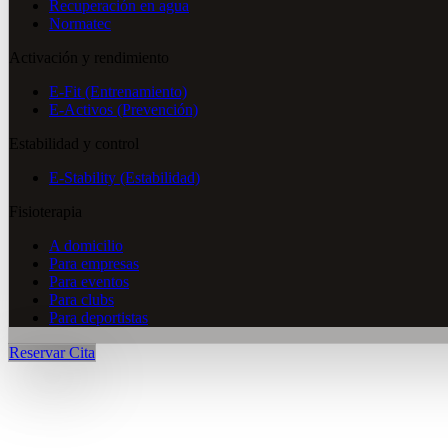
Recuperación en agua
Normatec
Activación y rendimiento
E-Fit (Entrenamiento)
E-Activos (Prevención)
Estabilidad y control
E-Stability (Estabilidad)
Fisioterapia
A domicilio
Para empresas
Para eventos
Para clubs
Para deportistas
Reservar Cita