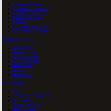
Lesiones deportivas
Readaptación deportiva
Prevención de lesiones
Roturas musculares
Tendinitis
Sobrecargas musculares
Recuperación muscular
Unidad de Columna
Dolor cervical
Hernia cervical
Mareos cervicales
Cefalea tensional
Dolor lumbar
Ciática
Hernia discal
Traumatología
PRP
Evacuación de hematomas
Artrocentesis
Barbotaje ecoguiado
Hidrodisección