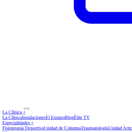
La Clínica
+
La Clínica
Instalaciones
El Equipo
Blog
Élite TV
Especialidades
+
Fisioterapia Deportiva
Unidad de Columna
Traumatología
Unidad Artic