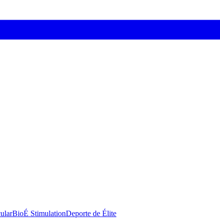
ular
BioÉ Stimulation
Deporte de Élite