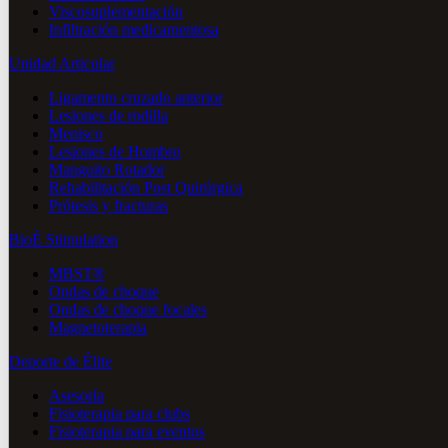
Viscosuplementación
Infiltración medicamentosa
Unidad Articular
Ligamento cruzado anterior
Lesiones de rodilla
Menisco
Lesiones de Hombro
Manguito Rotador
Rehabilitación Post Quirúrgica
Prótesis y fracturas
BioÉ Stimulation
MBST®
Ondas de choque
Ondas de choque focales
Magnetoterapia
Deporte de Élite
Asesoría
Fisioterapia para clubs
Fisioterapia para eventos