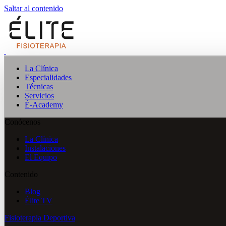
Saltar al contenido
La Clínica
Especialidades
Técnicas
Servicios
É-Academy
Conócenos
La Clínica
Instalaciones
El Equipo
Contenido
Blog
Élite TV
Fisioterapia Deportiva