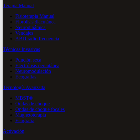
Terapia Manual
Fisioterapia Manual
Fibrolisis diacutánea
Neurodinámica
Vendajes
ABD radio frecuencia
Técnicas Invasivas
Punción seca
Electrólisis percutánea
Neuromodulación
Ecografías
Tecnología Avanzada
MBST®
Ondas de choque
Ondas de choque focales
Magnetoterapia
Ecografía
Activación