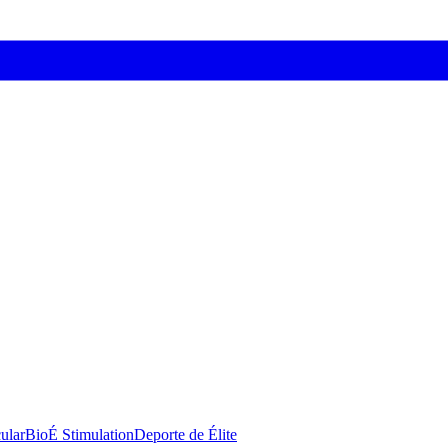
ular
BioÉ Stimulation
Deporte de Élite