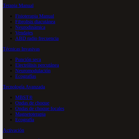
Terapia Manual
Fisioterapia Manual
Fibrolisis diacutánea
Neurodinámica
Vendajes
ABD radio frecuencia
Técnicas Invasivas
Punción seca
Electrólisis percutánea
Neuromodulación
Ecografías
Tecnología Avanzada
MBST®
Ondas de choque
Ondas de choque focales
Magnetoterapia
Ecografía
Activación