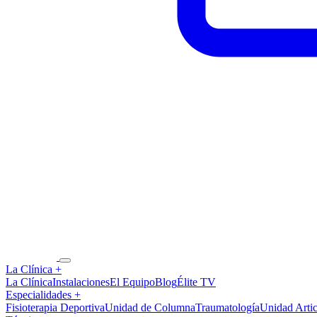
La Clínica
+
La Clínica
Instalaciones
El Equipo
Blog
Élite TV
Especialidades
+
Fisioterapia Deportiva
Unidad de Columna
Traumatología
Unidad Artic