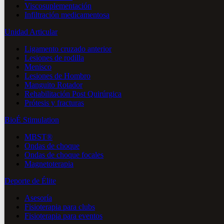
Viscosuplementación
Infiltración medicamentosa
Unidad Articular
Ligamento cruzado anterior
Lesiones de rodilla
Menisco
Lesiones de Hombro
Manguito Rotador
Rehabilitación Post Quirúrgica
Prótesis y fracturas
BioÉ Stimulation
MBST®
Ondas de choque
Ondas de choque focales
Magnetoterapia
Deporte de Élite
Asesoría
Fisioterapia para clubs
Fisioterapia para eventos