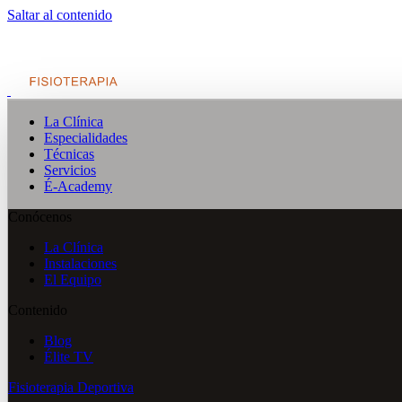
Saltar al contenido
La Clínica
Especialidades
Técnicas
Servicios
É-Academy
Conócenos
La Clínica
Instalaciones
El Equipo
Contenido
Blog
Élite TV
Fisioterapia Deportiva