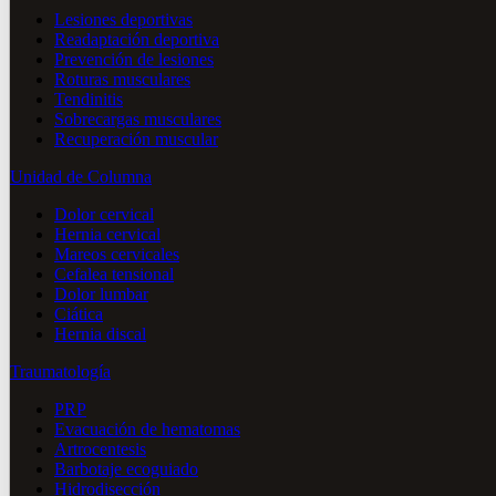
Lesiones deportivas
Readaptación deportiva
Prevención de lesiones
Roturas musculares
Tendinitis
Sobrecargas musculares
Recuperación muscular
Unidad de Columna
Dolor cervical
Hernia cervical
Mareos cervicales
Cefalea tensional
Dolor lumbar
Ciática
Hernia discal
Traumatología
PRP
Evacuación de hematomas
Artrocentesis
Barbotaje ecoguiado
Hidrodisección