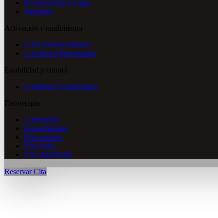
Recuperación en agua
Normatec
Activación y rendimiento
E-Fit (Entrenamiento)
E-Activos (Prevención)
Estabilidad y control
E-Stability (Estabilidad)
Fisioterapia
A domicilio
Para empresas
Para eventos
Para clubs
Para deportistas
Reservar Cita