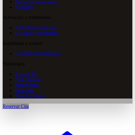
Recuperación en agua
Normatec
Activación y rendimiento
E-Fit (Entrenamiento)
E-Activos (Prevención)
Estabilidad y control
E-Stability (Estabilidad)
Fisioterapia
A domicilio
Para empresas
Para eventos
Para clubs
Para deportistas
Reservar Cita