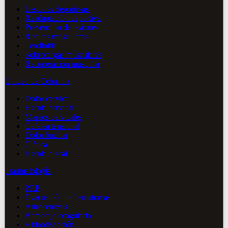
Lesiones deportivas
Readaptación deportiva
Prevención de lesiones
Roturas musculares
Tendinitis
Sobrecargas musculares
Recuperación muscular
Unidad de Columna
Dolor cervical
Hernia cervical
Mareos cervicales
Cefalea tensional
Dolor lumbar
Ciática
Hernia discal
Traumatología
PRP
Evacuación de hematomas
Artrocentesis
Barbotaje ecoguiado
Hidrodisección