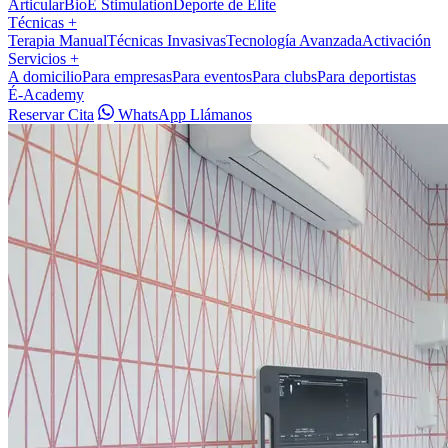
Articular
BioÉ Stimulation
Deporte de Élite
Técnicas
+
Terapia Manual
Técnicas Invasivas
Tecnología Avanzada
Activación
Servicios
+
A domicilio
Para empresas
Para eventos
Para clubs
Para deportistas
É-Academy
Reservar Cita
WhatsApp
Llámanos