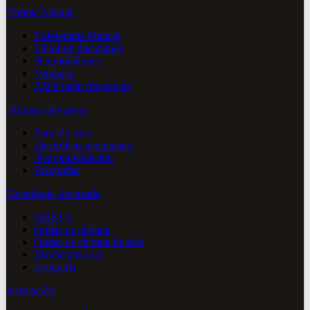
Terapia Manual
Fisioterapia Manual
Fibrolisis diacutánea
Neurodinámica
Vendajes
ABD radio frecuencia
Técnicas Invasivas
Punción seca
Electrólisis percutánea
Neuromodulación
Ecografías
Tecnología Avanzada
MBST®
Ondas de choque
Ondas de choque focales
Magnetoterapia
Ecografía
Activación