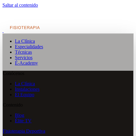
Saltar al contenido
La Clínica
Especialidades
Técnicas
Servicios
É-Academy
Conócenos
La Clínica
Instalaciones
El Equipo
Contenido
Blog
Élite TV
Fisioterapia Deportiva