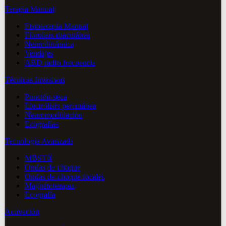
Terapia Manual
Fisioterapia Manual
Fibrolisis diacutánea
Neurodinámica
Vendajes
ABD radio frecuencia
Técnicas Invasivas
Punción seca
Electrólisis percutánea
Neuromodulación
Ecografías
Tecnología Avanzada
MBST®
Ondas de choque
Ondas de choque focales
Magnetoterapia
Ecografía
Activación