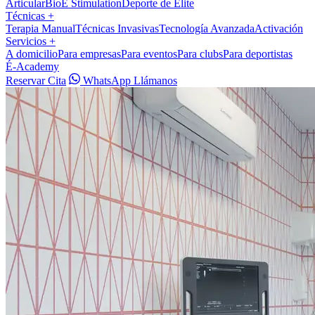
Articular
BioÉ Stimulation
Deporte de Élite
Técnicas
+
Terapia Manual
Técnicas Invasivas
Tecnología Avanzada
Activación
Servicios
+
A domicilio
Para empresas
Para eventos
Para clubs
Para deportistas
É-Academy
Reservar Cita
WhatsApp
Llámanos