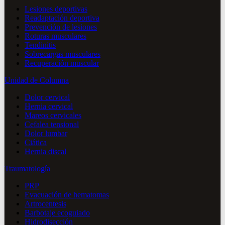
Lesiones deportivas
Readaptación deportiva
Prevención de lesiones
Roturas musculares
Tendinitis
Sobrecargas musculares
Recuperación muscular
Unidad de Columna
Dolor cervical
Hernia cervical
Mareos cervicales
Cefalea tensional
Dolor lumbar
Ciática
Hernia discal
Traumatología
PRP
Evacuación de hematomas
Artrocentesis
Barbotaje ecoguiado
Hidrodisección