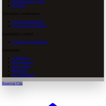
Recuperación en agua
Normatec
Activación y rendimiento
E-Fit (Entrenamiento)
E-Activos (Prevención)
Estabilidad y control
E-Stability (Estabilidad)
Fisioterapia
A domicilio
Para empresas
Para eventos
Para clubs
Para deportistas
Reservar Cita