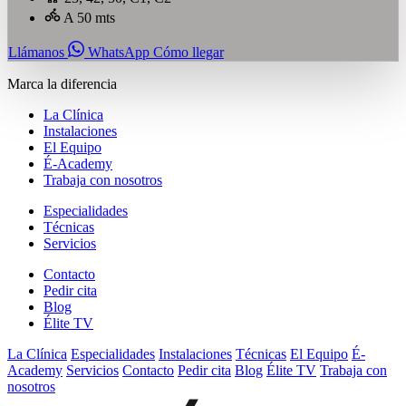
A 50 mts
Llámanos
WhatsApp
Cómo llegar
Marca la diferencia
La Clínica
Instalaciones
El Equipo
É-Academy
Trabaja con nosotros
Especialidades
Técnicas
Servicios
Contacto
Pedir cita
Blog
Élite TV
La Clínica
Especialidades
Instalaciones
Técnicas
El Equipo
É-
Academy
Servicios
Contacto
Pedir cita
Blog
Élite TV
Trabaja con
nosotros