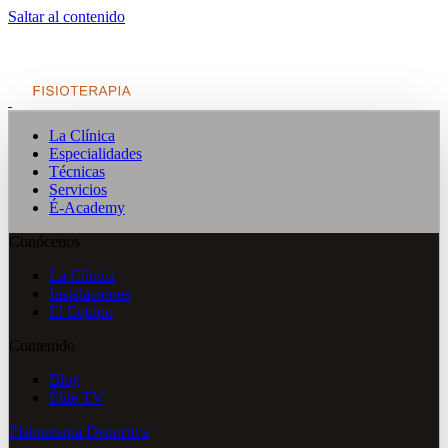
Saltar al contenido
La Clínica
Especialidades
Técnicas
Servicios
É-Academy
Conócenos
La Clínica
Instalaciones
El Equipo
Contenido
Blog
Élite TV
Fisioterapia Deportiva